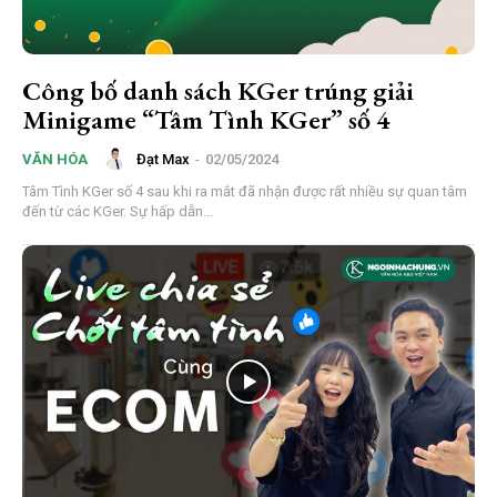
Công bố danh sách KGer trúng giải
Minigame “Tâm Tình KGer” số 4
Đạt Max
-
02/05/2024
VĂN HÓA
Tâm Tình KGer số 4 sau khi ra mắt đã nhận được rất nhiều sự quan tâm
đến từ các KGer. Sự hấp dẫn...