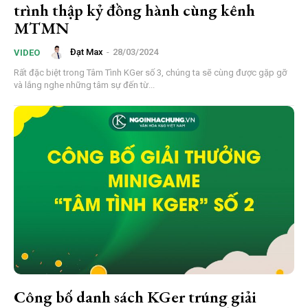
trình thập kỷ đồng hành cùng kênh
MTMN
Đạt Max
-
28/03/2024
VIDEO
Rất đặc biệt trong Tâm Tình KGer số 3, chúng ta sẽ cùng được gặp gỡ
và lắng nghe những tâm sự đến từ...
Công bố danh sách KGer trúng giải