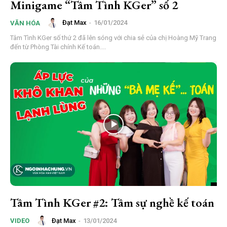
Minigame “Tâm Tình KGer” số 2
Đạt Max
-
16/01/2024
VĂN HÓA
Tâm Tình KGer số thứ 2 đã lên sóng với chia sẻ của chị Hoàng Mỹ Trang
đến từ Phòng Tài chính Kế toán....
Tâm Tình KGer #2: Tâm sự nghề kế toán
Đạt Max
-
13/01/2024
VIDEO