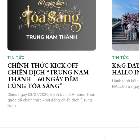
TIN TỨC
TIN TỨC
CHÍNH THỨC KICK OFF
K&G DAY
CHIẾN DỊCH “TRUNG NAM
HALLO I
THÀNH – 60 NGÀY ĐÊM
Hành trình kết 
CÙNG TỎA SÁNG”
HALLO Từ
Chiều ngày 03/07/2026, kênh bán lẻ Aristino Toàn
quốc đã chính thức khởi động chiến dịch "Trung
Nam...