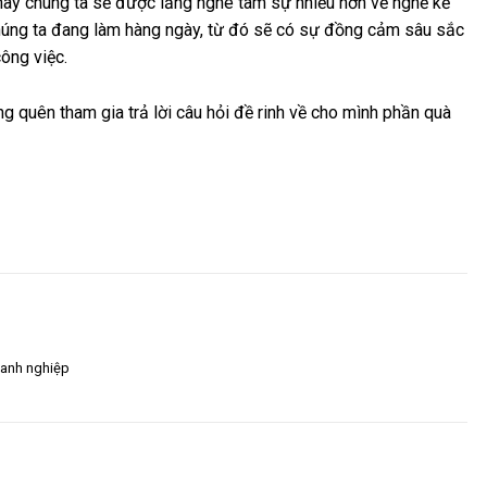
 này chúng ta sẽ được lắng nghe tâm sự nhiều hơn về nghề kế
húng ta đang làm hàng ngày, từ đó sẽ có sự đồng cảm sâu sắc
ông việc.
quên tham gia trả lời câu hỏi đề rinh về cho mình phần quà
oanh nghiệp