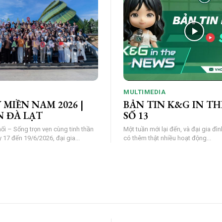
MULTIMEDIA
 MIỀN NAM 2026 |
BẢN TIN K&G IN TH
N ĐÀ LẠT
SỐ 13
nối – Sống trọn vẹn cùng tinh thần
Một tuần mới lại đến, và đại gia đì
 ngày 17 đến 19/6/2026, đại gia...
có thêm thật nhiều hoạt động...