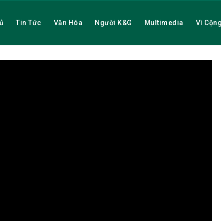
ủ
Tin Tức
Văn Hóa
Người K&G
Multimedia
Vì Cộn