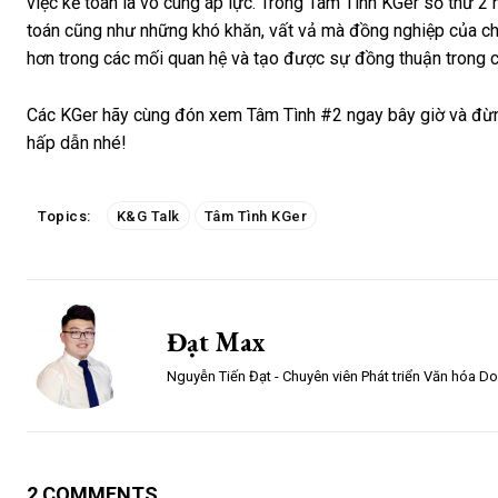
việc kế toán là vô cùng áp lực. Trong Tâm Tình KGer số thứ 2
toán cũng như những khó khăn, vất vả mà đồng nghiệp của c
hơn trong các mối quan hệ và tạo được sự đồng thuận trong c
Các KGer hãy cùng đón xem Tâm Tình #2 ngay bây giờ và đừng 
hấp dẫn nhé!
Topics:
K&G Talk
Tâm Tình KGer
Đạt Max
Nguyễn Tiến Đạt - Chuyên viên Phát triển Văn hóa D
2 COMMENTS