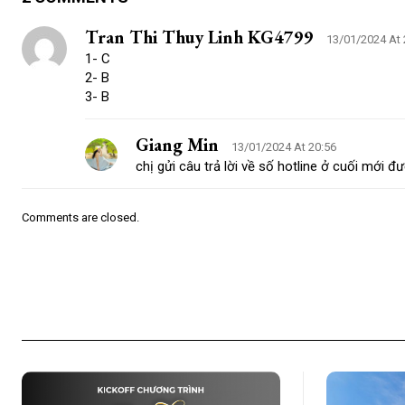
Tran Thi Thuy Linh KG4799
13/01/2024 At 
1- C
2- B
3- B
Giang Min
13/01/2024 At 20:56
chị gửi câu trả lời về số hotline ở cuối mới đ
Comments are closed.