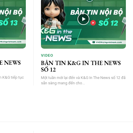
VIDEO
E NEWS
BẢN TIN K&G IN THE NEWS
SỐ 12
nh K&G tiếp tục
Một tuần mới lại đến và K&G In The News số 12 đã
sẵn sàng mang đến cho...