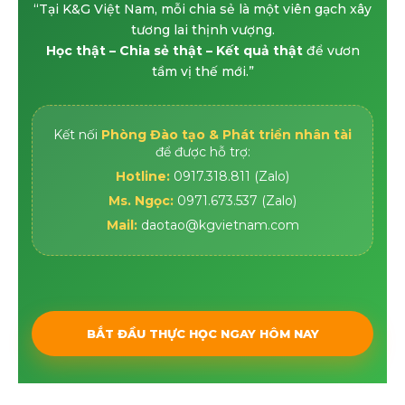
“Tại K&G Việt Nam, mỗi chia sẻ là một viên gạch xây
tương lai thịnh vượng.
Lưu ý:
Phiên chia sẻ cần được ghi âm hoặc ghi
Học thật – Chia sẻ thật – Kết quả thật
để vươn
hình để nộp báo cáo sau phiên chia sẻ.
tầm vị thế mới.”
Kết nối
Phòng Đào tạo & Phát triển nhân tài
để được hỗ trợ:
Hotline:
0917.318.811 (Zalo)
Ms. Ngọc:
0971.673.537 (Zalo)
Mail:
daotao@kgvietnam.com
BẮT ĐẦU THỰC HỌC NGAY HÔM NAY