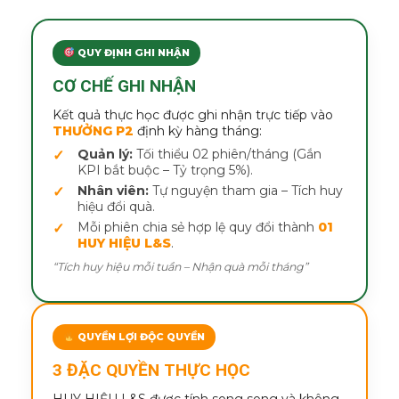
QUY ĐỊNH GHI NHẬN
CƠ CHẾ GHI NHẬN
Kết quả thực học được ghi nhận trực tiếp vào
THƯỞNG P2
định kỳ hàng tháng:
Quản lý:
Tối thiểu 02 phiên/tháng (Gắn
KPI bắt buộc – Tỷ trọng 5%).
Nhân viên:
Tự nguyện tham gia – Tích huy
hiệu đổi quà.
Mỗi phiên chia sẻ hợp lệ quy đổi thành
01
HUY HIỆU L&S
.
“Tích huy hiệu mỗi tuần – Nhận quà mỗi tháng”
QUYỀN LỢI ĐỘC QUYỀN
3 ĐẶC QUYỀN THỰC HỌC
HUY HIỆU L&S được tính song song và không