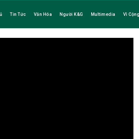
ủ
Tin Tức
Văn Hóa
Người K&G
Multimedia
Vì Cộn