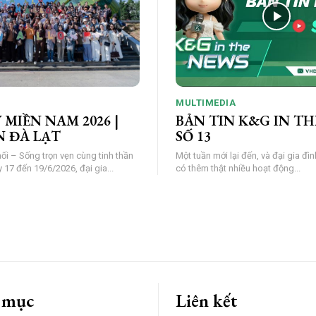
MULTIMEDIA
 MIỀN NAM 2026 |
BẢN TIN K&G IN TH
N ĐÀ LẠT
SỐ 13
nối – Sống trọn vẹn cùng tinh thần
Một tuần mới lại đến, và đại gia đì
 ngày 17 đến 19/6/2026, đại gia...
có thêm thật nhiều hoạt động...
 mục
Liên kết