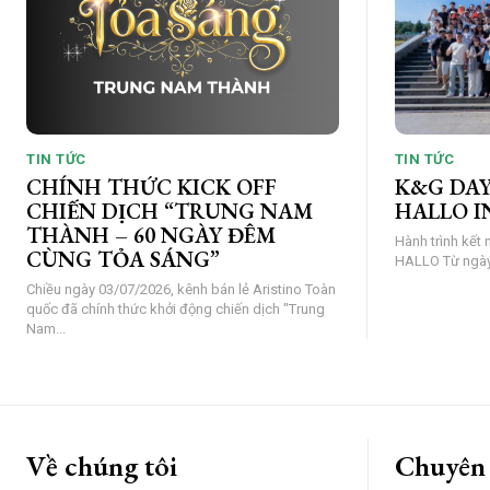
TIN TỨC
TIN TỨC
CHÍNH THỨC KICK OFF
K&G DAY
CHIẾN DỊCH “TRUNG NAM
HALLO I
THÀNH – 60 NGÀY ĐÊM
Hành trình kết 
CÙNG TỎA SÁNG”
HALLO Từ
Chiều ngày 03/07/2026, kênh bán lẻ Aristino Toàn
quốc đã chính thức khởi động chiến dịch "Trung
Nam...
Về chúng tôi
Chuyên