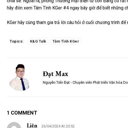
chia sẻ. Ngoài ra, phòng Thương mại điện tử còn đang có rất n
hãy đón xem Tâm Tình KGer #4 ngay bây giờ để biết những chư
KGer hãy cùng tham gia trả lời câu hỏi ở cuối chương trình để 
Topics:
K&G Talk
Tâm Tình KGer
Đạt Max
Nguyễn Tiến Đạt - Chuyên viên Phát triển Văn hóa D
1 COMMENT
Liên
26/04/2024 At 20:52