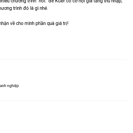
hiều chương trình “hot” để KGer có cơ hội gia tăng thu nhập,
ơng trình đó là gì nhé.
nhận về cho mình phần quà giá trị!
oanh nghiệp