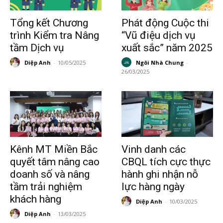
Tổng kết Chương
Phát động Cuộc thi
trình Kiểm tra Nâng
“Vũ điệu dịch vụ
tầm Dịch vụ
xuất sắc” năm 2025
Diệp Anh
-
10/05/2025
Ngôi Nhà Chung
-
26/03/2025
Kênh MT Miền Bắc
Vinh danh các
quyết tâm nâng cao
CBQL tích cực thực
doanh số và nâng
hành ghi nhận nỗ
tầm trải nghiệm
lực hàng ngày
khách hàng
Diệp Anh
-
10/03/2025
Diệp Anh
-
13/03/2025