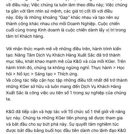
về điều này; Việc chúng ta luôn làm theo điều này; Việc chúng
ta gần với tầm nhìn sứ mệnh, các giá trị cốt lõi với điều
này. Đây là những khoảng “Gap” khác nhau và tạo nên sự
thành công khác nhau cho mỗi Doanh Nghiệp. Cuộc chiến
cuối cùng trong Kinh doanh là cuộc chiến dành lấy vị trí trong
tâm trí Khách hàng.
Với nhận thức mạnh mẽ về những điều trên, hành trình kiến
tạo: Nâng Tâm Dịch Vụ Khách Hàng Xuất Sắc đã trở thành
mục tiêu, khát khao mạnh mẽ của K&G và của mỗi KGer. Trên
hành trình đó, chúng ta không ngừng nghỉ: Thực hành > Học
hỏi > Nỗ lực > Sáng tạo > Thích ứng.
Và công tác tiếp cận học tập những điều tốt nhất để trở thành
những KGer sở hữu và luôn mang đến Dịch Vụ Khách Hàng
Xuất Sắc là công việc ưu tiên số 1 trong sự nghiệp của chúng
ta.
K&G đã tiếp cận và hợp tác với Tổ chức số 1 thế giới về năng
lực này. Chúng ta những KGer tiên phong sẽ được tham gia
và bắt đầu cho sự bứt phá này. Sự quyết tâm nghiêm túc
được bắt đầu bằng buổi học đầu tiên dành cho lãnh đạo K&G