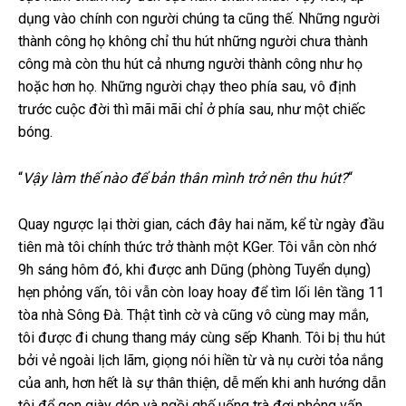
dụng vào chính con người chúng ta cũng thế. Những người
thành công họ không chỉ thu hút những người chưa thành
công mà còn thu hút cả nhưng người thành công như họ
hoặc hơn họ. Những người chạy theo phía sau, vô định
trước cuộc đời thì mãi mãi chỉ ở phía sau, như một chiếc
bóng.
“
Vậy làm thế nào để bản thân mình trở nên thu hút?
“
Quay ngược lại thời gian, cách đây hai năm, kể từ ngày đầu
tiên mà tôi chính thức trở thành một KGer. Tôi vẫn còn nhớ
9h sáng hôm đó, khi được anh Dũng (phòng Tuyển dụng)
hẹn phỏng vấn, tôi vẫn còn loay hoay để tìm lối lên tầng 11
tòa nhà Sông Đà. Thật tình cờ và cũng vô cùng may mắn,
tôi được đi chung thang máy cùng sếp Khanh. Tôi bị thu hút
bởi vẻ ngoài lịch lãm, giọng nói hiền từ và nụ cười tỏa nắng
của anh, hơn hết là sự thân thiện, dễ mến khi anh hướng dẫn
tôi để gọn giày dép và ngồi ghế uống trà đợi phỏng vấn.