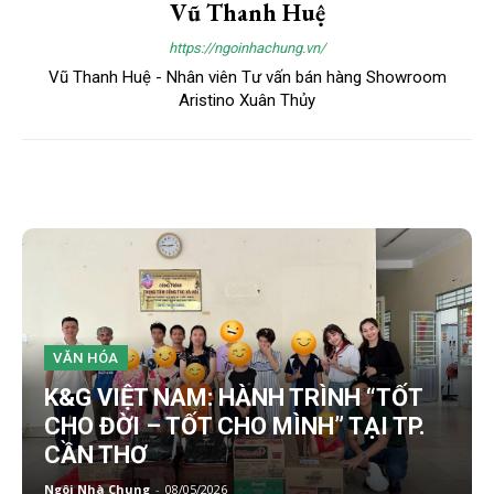
Vũ Thanh Huệ
https://ngoinhachung.vn/
Vũ Thanh Huệ - Nhân viên Tư vấn bán hàng Showroom
Aristino Xuân Thủy
VĂN HÓA
K&G VIỆT NAM: HÀNH TRÌNH “TỐT
CHO ĐỜI – TỐT CHO MÌNH” TẠI TP.
CẦN THƠ
Ngôi Nhà Chung
-
08/05/2026