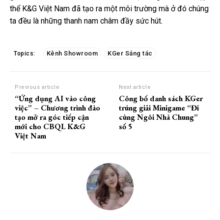
thể K&G Việt Nam đã tạo ra một môi trường mà ở đó chúng
ta đều là những thanh nam châm đầy sức hút.
Kênh Showroom
KGer Sáng tác
Topics:
Previous article
Next article
“Ứng dụng AI vào công
Công bố danh sách KGer
việc” – Chương trình đào
trúng giải Minigame “Đi
tạo mở ra góc tiếp cận
cùng Ngôi Nhà Chung”
mới cho CBQL K&G
số 5
Việt Nam