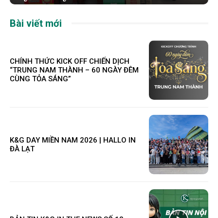
Bài viết mới
CHÍNH THỨC KICK OFF CHIẾN DỊCH
“TRUNG NAM THÀNH – 60 NGÀY ĐÊM
CÙNG TỎA SÁNG”
K&G DAY MIỀN NAM 2026 | HALLO IN
ĐÀ LẠT