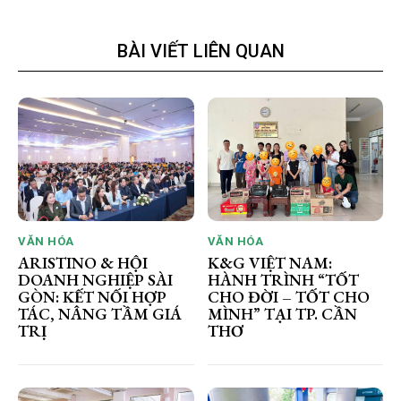
BÀI VIẾT LIÊN QUAN
VĂN HÓA
VĂN HÓA
ARISTINO & HỘI
K&G VIỆT NAM:
DOANH NGHIỆP SÀI
HÀNH TRÌNH “TỐT
GÒN: KẾT NỐI HỢP
CHO ĐỜI – TỐT CHO
TÁC, NÂNG TẦM GIÁ
MÌNH” TẠI TP. CẦN
TRỊ
THƠ