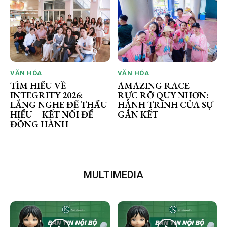
VĂN HÓA
VĂN HÓA
TÌM HIỂU VỀ
AMAZING RACE –
INTEGRITY 2026:
RỰC RỠ QUY NHƠN:
LẮNG NGHE ĐỂ THẤU
HÀNH TRÌNH CỦA SỰ
HIỂU – KẾT NỐI ĐỂ
GẮN KẾT
ĐỒNG HÀNH
MULTIMEDIA