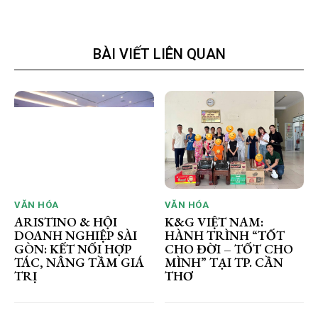
BÀI VIẾT LIÊN QUAN
VĂN HÓA
VĂN HÓA
ARISTINO & HỘI
K&G VIỆT NAM:
DOANH NGHIỆP SÀI
HÀNH TRÌNH “TỐT
GÒN: KẾT NỐI HỢP
CHO ĐỜI – TỐT CHO
TÁC, NÂNG TẦM GIÁ
MÌNH” TẠI TP. CẦN
TRỊ
THƠ