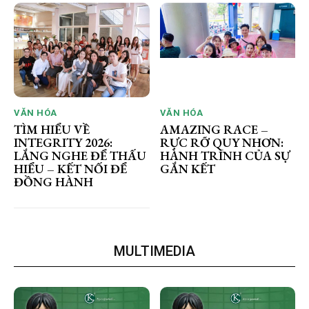
VĂN HÓA
VĂN HÓA
TÌM HIỂU VỀ
AMAZING RACE –
INTEGRITY 2026:
RỰC RỠ QUY NHƠN:
LẮNG NGHE ĐỂ THẤU
HÀNH TRÌNH CỦA SỰ
HIỂU – KẾT NỐI ĐỂ
GẮN KẾT
ĐỒNG HÀNH
MULTIMEDIA