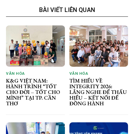
BÀI VIẾT LIÊN QUAN
VĂN HÓA
VĂN HÓA
K&G VIỆT NAM:
TÌM HIỂU VỀ
HÀNH TRÌNH “TỐT
INTEGRITY 2026:
CHO ĐỜI – TỐT CHO
LẮNG NGHE ĐỂ THẤU
MÌNH” TẠI TP. CẦN
HIỂU – KẾT NỐI ĐỂ
THƠ
ĐỒNG HÀNH