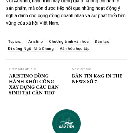
Với Aristino, hành trình xây dựng giá trị không chỉ nằm ở
sản phẩm, mà còn được tiếp nối qua những hoạt động ý
nghĩa dành cho cộng đồng doanh nhân và sự phát triển bền
vững của xã hội Việt Nam.
Aristino
Chương trình văn hóa
Đào tạo
Topics:
Đi cùng Ngôi Nhà Chung
Văn hóa học tập
Previous article
Next article
ARISTINO ĐỒNG
BẢN TIN K&G IN THE
HÀNH KHỞI CÔNG
NEWS SỐ 7
XÂY DỰNG CẦU DÂN
SINH TẠI CẦN THƠ