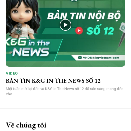
VIDEO
BẢN TIN K&G IN THE NEWS SỐ 12
Một tuần mới lại đến và K&G In The News số 12 đã sẵn sàng mang đến
cho...
Về chúng tôi