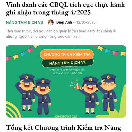
Vinh danh các CBQL tích cực thực hành
ghi nhận trong tháng 4/2025
Diệp Anh
-
12/05/2025
NÂNG TẦM DỊCH VỤ
Thời gian trước, đội ngũ cán bộ quản lý (từ Head 4 trở lên) chính là
những người tiên phong trong việc cam kết...
Tổng kết Chương trình Kiểm tra Nâng