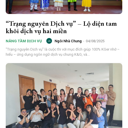
“Trạng nguyên Dịch vụ” – Lộ diện tam
khôi dịch vụ hai miền
Ngôi Nhà Chung
-
04/08/2025
NÂNG TẦM DỊCH VỤ
"Trạng nguyên Dịch vụ" là cuộc thi với mục đích giúp 100% KGer nhớ –
hiểu – ứng dụng ngôn ngữ dịch vụ chung K&G, và...