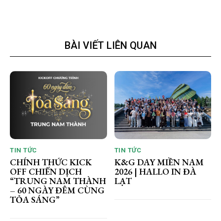
BÀI VIẾT LIÊN QUAN
TIN TỨC
TIN TỨC
CHÍNH THỨC KICK
K&G DAY MIỀN NAM
OFF CHIẾN DỊCH
2026 | HALLO IN ĐÀ
“TRUNG NAM THÀNH
LẠT
– 60 NGÀY ĐÊM CÙNG
TỎA SÁNG”