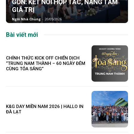
GÒN: KẾT NỐI HỢP TÁC, NÂNG TẦM
GIÁ TRỊ
Ngôi Nhà Chung
-
20/05/2026
Bài viết mới
CHÍNH THỨC KICK OFF CHIẾN DỊCH
“TRUNG NAM THÀNH – 60 NGÀY ĐÊM
CÙNG TỎA SÁNG”
K&G DAY MIỀN NAM 2026 | HALLO IN
ĐÀ LẠT