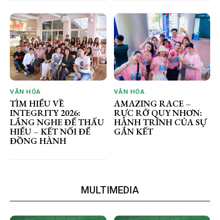
VĂN HÓA
VĂN HÓA
TÌM HIỂU VỀ
AMAZING RACE –
INTEGRITY 2026:
RỰC RỠ QUY NHƠN:
LẮNG NGHE ĐỂ THẤU
HÀNH TRÌNH CỦA SỰ
HIỂU – KẾT NỐI ĐỂ
GẮN KẾT
ĐỒNG HÀNH
MULTIMEDIA