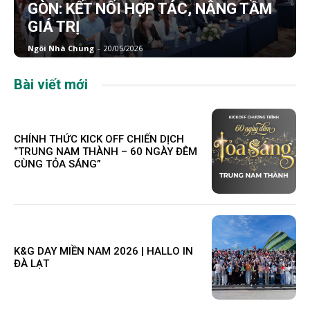
GÒN: KẾT NỐI HỢP TÁC, NÂNG TẦM
GIÁ TRỊ
Ngôi Nhà Chung
-
20/05/2026
Bài viết mới
CHÍNH THỨC KICK OFF CHIẾN DỊCH
“TRUNG NAM THÀNH – 60 NGÀY ĐÊM
CÙNG TỎA SÁNG”
K&G DAY MIỀN NAM 2026 | HALLO IN
ĐÀ LẠT