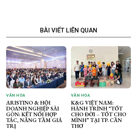
BÀI VIẾT LIÊN QUAN
VĂN HÓA
VĂN HÓA
ARISTINO & HỘI
K&G VIỆT NAM:
DOANH NGHIỆP SÀI
HÀNH TRÌNH “TỐT
GÒN: KẾT NỐI HỢP
CHO ĐỜI – TỐT CHO
TÁC, NÂNG TẦM GIÁ
MÌNH” TẠI TP. CẦN
TRỊ
THƠ