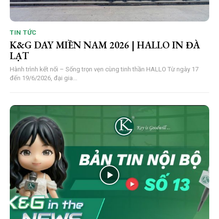
TIN TỨC
K&G DAY MIỀN NAM 2026 | HALLO IN ĐÀ
LẠT
Hành trình kết nối – Sống trọn vẹn cùng tinh thần HALLO Từ ngày 17
đến 19/6/2026, đại gia...