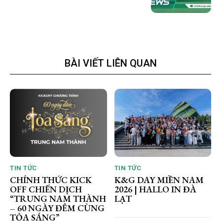
BÀI VIẾT LIÊN QUAN
TIN TỨC
TIN TỨC
CHÍNH THỨC KICK
K&G DAY MIỀN NAM
OFF CHIẾN DỊCH
2026 | HALLO IN ĐÀ
“TRUNG NAM THÀNH
LẠT
– 60 NGÀY ĐÊM CÙNG
TỎA SÁNG”