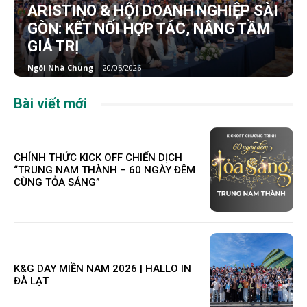
ARISTINO & HỘI DOANH NGHIỆP SÀI
GÒN: KẾT NỐI HỢP TÁC, NÂNG TẦM
GIÁ TRỊ
Ngôi Nhà Chung
-
20/05/2026
Bài viết mới
CHÍNH THỨC KICK OFF CHIẾN DỊCH
“TRUNG NAM THÀNH – 60 NGÀY ĐÊM
CÙNG TỎA SÁNG”
K&G DAY MIỀN NAM 2026 | HALLO IN
ĐÀ LẠT