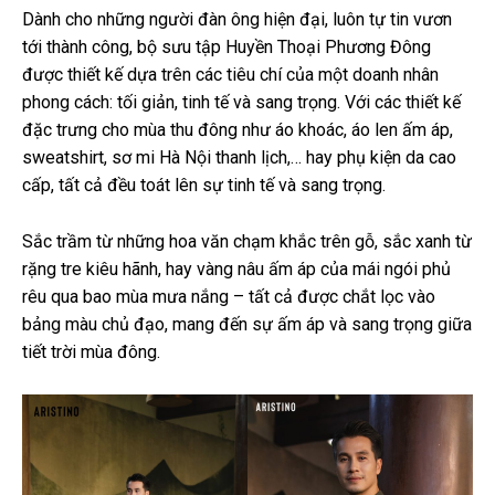
Dành cho những người đàn ông hiện đại, luôn tự tin vươn
tới thành công, bộ sưu tập Huyền Thoại Phương Đông
được thiết kế dựa trên các tiêu chí của một doanh nhân
phong cách: tối giản, tinh tế và sang trọng. Với các thiết kế
đặc trưng cho mùa thu đông như áo khoác, áo len ấm áp,
sweatshirt, sơ mi Hà Nội thanh lịch,… hay phụ kiện da cao
cấp, tất cả đều toát lên sự tinh tế và sang trọng.
Sắc trầm từ những hoa văn chạm khắc trên gỗ, sắc xanh từ
rặng tre kiêu hãnh, hay vàng nâu ấm áp của mái ngói phủ
rêu qua bao mùa mưa nắng – tất cả được chắt lọc vào
bảng màu chủ đạo, mang đến sự ấm áp và sang trọng giữa
tiết trời mùa đông.