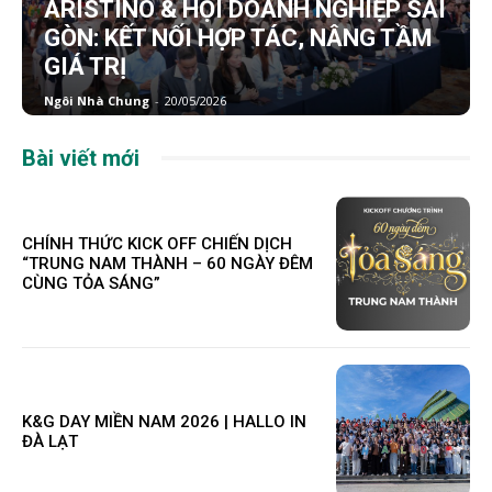
ARISTINO & HỘI DOANH NGHIỆP SÀI
GÒN: KẾT NỐI HỢP TÁC, NÂNG TẦM
GIÁ TRỊ
Ngôi Nhà Chung
-
20/05/2026
Bài viết mới
CHÍNH THỨC KICK OFF CHIẾN DỊCH
“TRUNG NAM THÀNH – 60 NGÀY ĐÊM
CÙNG TỎA SÁNG”
K&G DAY MIỀN NAM 2026 | HALLO IN
ĐÀ LẠT