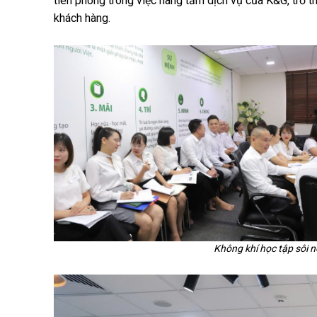
tiên phong trong việc nâng tầm dịch vụ của K&G, trở t
khách hàng.
Không khí học tập sôi n