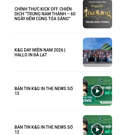
CHÍNH THỨC KICK OFF CHIẾN
DỊCH “TRUNG NAM THÀNH – 60
NGÀY ĐÊM CÙNG TỎA SÁNG”
K&G DAY MIỀN NAM 2026 |
HALLO IN ĐÀ LẠT
BẢN TIN K&G IN THE NEWS SỐ
13
BẢN TIN K&G IN THE NEWS SỐ
12