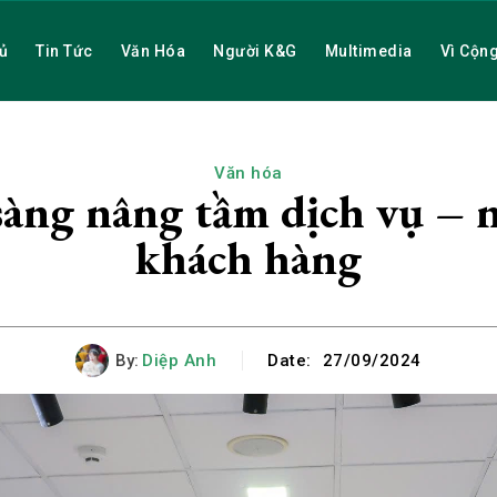
ủ
Tin Tức
Văn Hóa
Người K&G
Multimedia
Vì Cộn
Văn hóa
àng nâng tầm dịch vụ – n
khách hàng
By:
Diệp Anh
Date:
27/09/2024