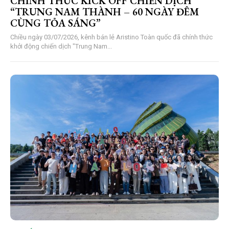
CHÍNH THỨC KICK OFF CHIẾN DỊCH
“TRUNG NAM THÀNH – 60 NGÀY ĐÊM
CÙNG TỎA SÁNG”
Chiều ngày 03/07/2026, kênh bán lẻ Aristino Toàn quốc đã chính thức
khởi động chiến dịch "Trung Nam...