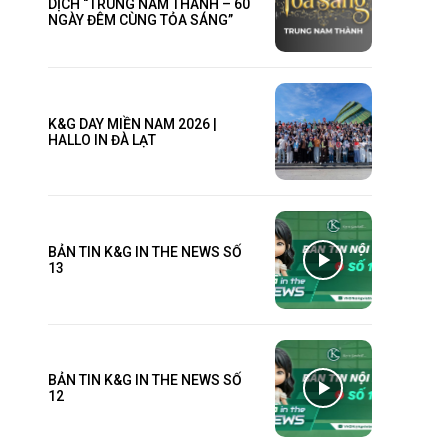
DỊCH “TRUNG NAM THÀNH – 60
NGÀY ĐÊM CÙNG TỎA SÁNG”
K&G DAY MIỀN NAM 2026 |
HALLO IN ĐÀ LẠT
BẢN TIN K&G IN THE NEWS SỐ
13
BẢN TIN K&G IN THE NEWS SỐ
12