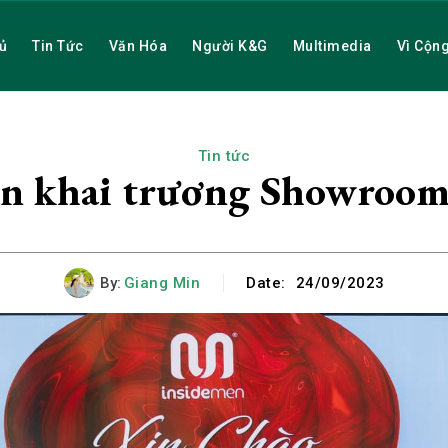
ủ
Tin Tức
Văn Hóa
Người K&G
Multimedia
Vì Cộn
Tin tức
n khai trương Showroom
By:
Giang Min
Date:
24/09/2023