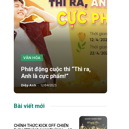
VĂN HÓA
Phát động cuộc thi “Thì ra,
Anh là cực phẩm!”
Diệp Anh
-
12/04/2025
Bài viết mới
CHÍNH THỨC KICK OFF CHIẾN