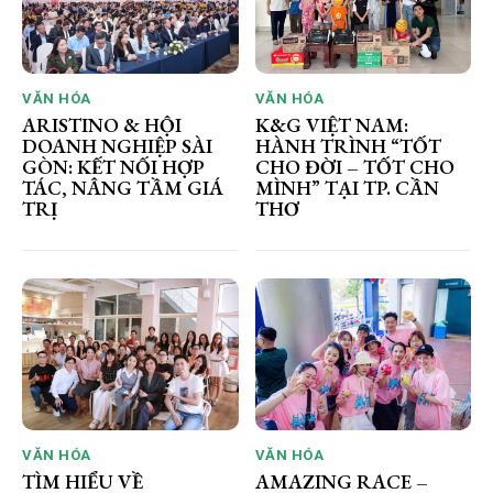
VĂN HÓA
VĂN HÓA
ARISTINO & HỘI
K&G VIỆT NAM:
DOANH NGHIỆP SÀI
HÀNH TRÌNH “TỐT
GÒN: KẾT NỐI HỢP
CHO ĐỜI – TỐT CHO
TÁC, NÂNG TẦM GIÁ
MÌNH” TẠI TP. CẦN
TRỊ
THƠ
VĂN HÓA
VĂN HÓA
TÌM HIỂU VỀ
AMAZING RACE –