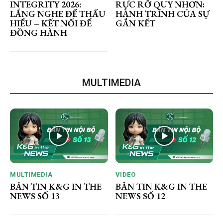
INTEGRITY 2026:
RỰC RỠ QUY NHƠN:
LẮNG NGHE ĐỂ THẤU
HÀNH TRÌNH CỦA SỰ
HIỂU – KẾT NỐI ĐỂ
GẮN KẾT
ĐỒNG HÀNH
MULTIMEDIA
MULTIMEDIA
VIDEO
BẢN TIN K&G IN THE
BẢN TIN K&G IN THE
NEWS SỐ 13
NEWS SỐ 12