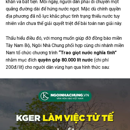
khăn và bất tiện. Mỗi ngày, người dân phải di chuyển một
quãng đường dài để hứng nước ngọt. Mặc dù chính quyền
địa phương đã nỗ lực khắc phục tình trạng thiếu nước tuy
nhiên vẫn chưa thể giải quyết triệt để bài toán nan giải này.
Thấu hiểu điều đó, với mong muốn giúp đỡ đồng bào miền
Tây Nam Bộ, Ngôi Nhà Chung phối hợp cùng chi nhánh miền
Nam tổ chức chương trình
“Trao giọt nước nghĩa tình”
nhằm mục đích
quyên góp 80.000 lít nước
(chi phí
200đ/lít) cho người dân vùng hạn qua hình thức sau: