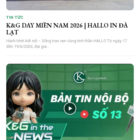
TIN TỨC
K&G DAY MIỀN NAM 2026 | HALLO IN ĐÀ
LẠT
Hành trình kết nối – Sống trọn vẹn cùng tinh thần HALLO Từ ngày 17
đến 19/6/2026, đại gia...